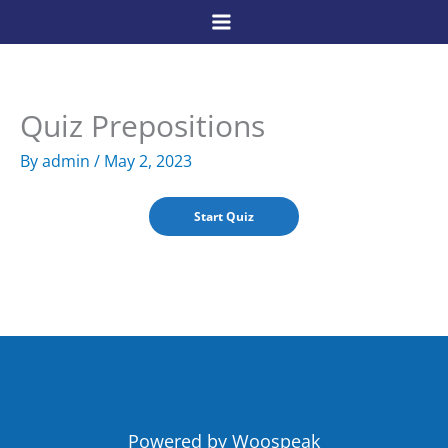
Skip
to
content
Quiz Prepositions
By
admin
/
May 2, 2023
Powered by Woospeak