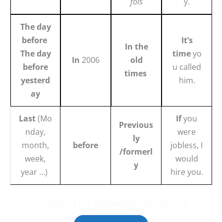
fois
y.
The day
before
It’s
In the
The day
time
yo
In
2006
old
before
u called
times
yesterd
him.
ay
Last
(Mo
If
you
Previous
nday,
were
ly
month,
before
jobless, I
/formerl
week,
would
y
year …)
hire you.
Answer the followin
g questions