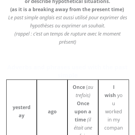
or describe hypothetical situations.
(as it is a breaking away from the present time)
Le past
simple
anglais est aussi utilisé pour exprimer des
hypothèses ou exprimer un souhait
.
(rappel : c’est un temps de rupture avec le moment
présent)
Adverbs and phrases used with the past
simple
Once
(
au
I
trefois)
wish
yo
Once
u
yesterd
ago
upon a
worked
ay
time
(il
in my
était une
compan