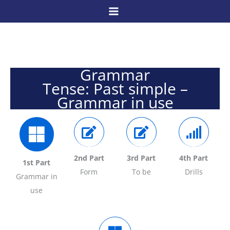
Skip
to
content
Grammar
Tense: Past simple –
Grammar in use
2nd Part
3rd Part
4th Part
1st Part
Form
To be
Drills
Grammar in
use