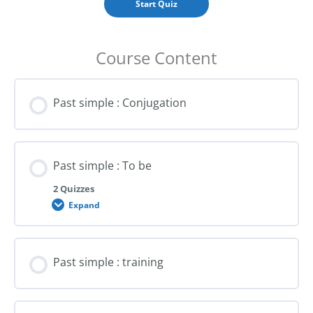
Course Content
Past simple : Conjugation
Past simple : To be
2 Quizzes
Expand
Past
simple
:
To
be
Past simple : training