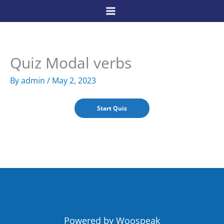
Skip
to
content
Quiz Modal verbs
By
admin
/
May 2, 2023
Powered by Woospeak