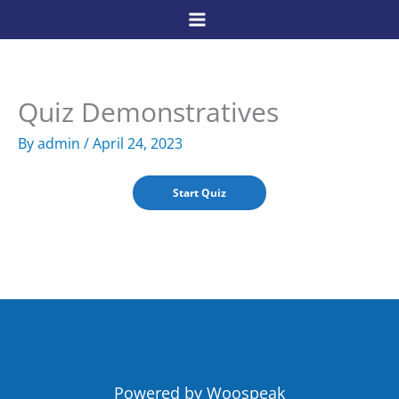
Skip
to
content
Quiz Demonstratives
By
admin
/
April 24, 2023
Powered by Woospeak