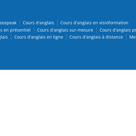
oospeak
Cours d'anglais
Cours d'anglais en visioformation
s en présentiel
Cours d'anglais sur-mesure
Cours d'anglais p
lais
Cours d'anglais en ligne
Cours d'anglais à distance
Men