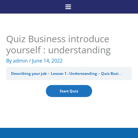
Skip
to
content
Quiz Business introduce
yourself : understanding
By
admin
/
June 14, 2022
Describing your job
Lesson 1 : Understanding
Quiz Business introduce yourself : understanding