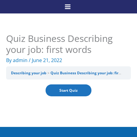
Skip
to
content
Quiz Business Describing
your job: first words
By
admin
/
June 21, 2022
Describing your job
Quiz Business Describing your job: first words