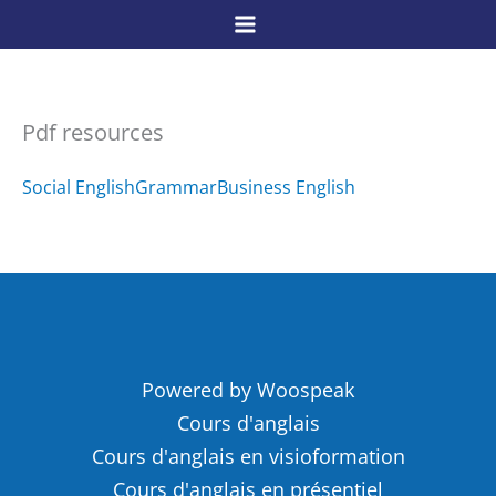
Skip
to
content
Pdf resources
Social English
Grammar
Business English
Powered by Woospeak
Cours d'anglais
Cours d'anglais en visioformation
Cours d'anglais en présentiel