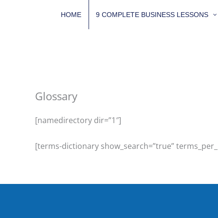
Skip
HOME
9 COMPLETE BUSINESS LESSONS
to
content
Glossary
[namedirectory dir=”1″]
[terms-dictionary show_search=”true” terms_per_