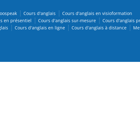
oospeak
Cours d'anglais
Cours d'anglais en visioformation
s en présentiel
Cours d'anglais sur-mesure
Cours d'anglais p
lais
Cours d'anglais en ligne
Cours d'anglais à distance
Men