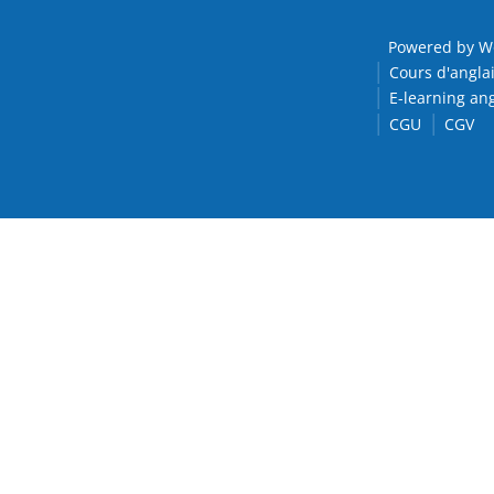
Powered by W
Cours d'anglai
E-learning ang
CGU
CGV